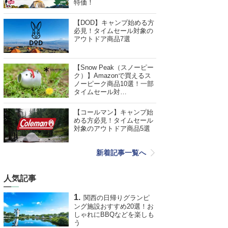
特価！
【DOD】キャンプ始める方
必見！タイムセール対象の
アウトドア商品7選
【Snow Peak（スノーピー
ク）】Amazonで買えるス
ノーピーク商品10選！一部
タイムセール対…
【コールマン】キャンプ始
める方必見！タイムセール
対象のアウトドア商品5選
新着記事一覧へ
人気記事
関西の日帰りグランピ
ング施設おすすめ20選！お
しゃれにBBQなどを楽しも
う