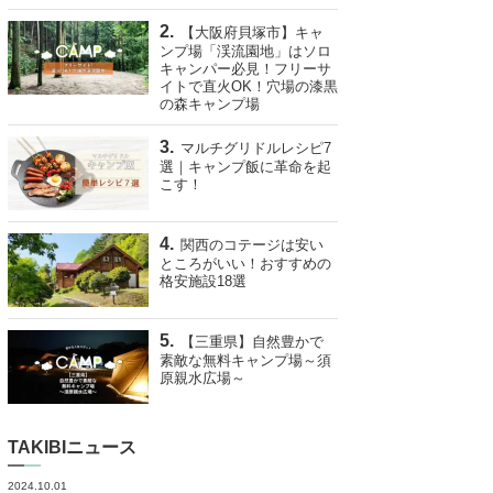
【大阪府貝塚市】キャ
ンプ場「渓流園地」はソロ
キャンパー必見！フリーサ
イトで直火OK！穴場の漆黒
の森キャンプ場
マルチグリドルレシピ7
選｜キャンプ飯に革命を起
こす！
関西のコテージは安い
ところがいい！おすすめの
格安施設18選
【三重県】自然豊かで
素敵な無料キャンプ場～須
原親水広場～
TAKIBIニュース
2024.10.01