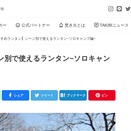
情報
カー
公式パートナー
焚き火とは
TAKIBIニュース
すすめランタン】シーン別で使えるランタン~ソロキャンプ編~
ン別で使えるランタン~ソロキャン
シェア
ツイート
ブックマーク
ピン