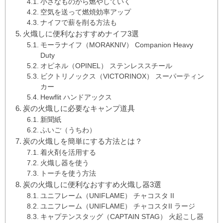
小さなものから燃やしていく
空気を送って燃焼効率アップ
ナイフで薪を削る方法も
火熾しに便利なおすすめナイフ3選
モーラナイフ（MORAKNIV） Companion Heavy
Duty
オピネル（OPINEL） ステンレススチール
ビクトリノックス（VICTORINOX） スーパーティン
カー
Hewflit ハンドアックス
炭の火熾しに必要なキャンプ道具
新聞紙
ふいご（うちわ）
炭の火熾しを簡単にする方法とは？
着火剤を活用する
火熾し器を使う
トーチを使う方法
炭の火熾しに便利なおすすめ火熾し器3選
ユニフレーム（UNIFLAME） チャコスタ II
ユニフレーム（UNIFLAME） チャコスタII ラージ
キャプテンスタッグ（CAPTAIN STAG） 火起こし器