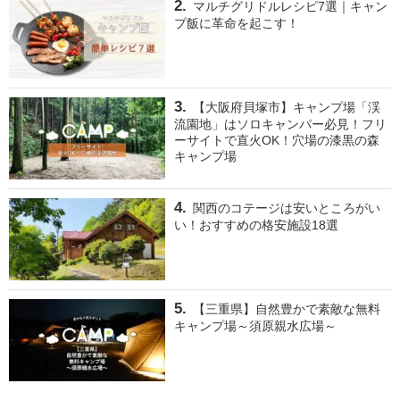
マルチグリドルレシピ7選｜キャン
プ飯に革命を起こす！
【大阪府貝塚市】キャンプ場「渓
流園地」はソロキャンパー必見！フリ
ーサイトで直火OK！穴場の漆黒の森
キャンプ場
関西のコテージは安いところがい
い！おすすめの格安施設18選
【三重県】自然豊かで素敵な無料
キャンプ場～須原親水広場～