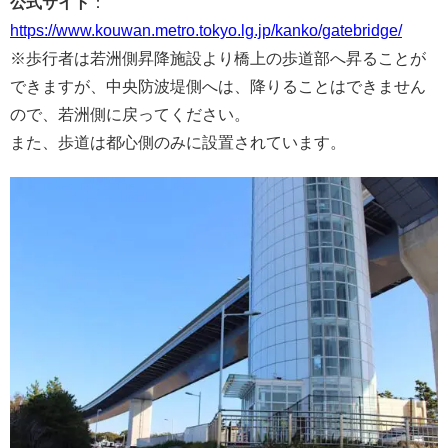
公式サイト
：
https://www.kouwan.metro.tokyo.lg.jp/kanko/gatebridge/
※歩行者は若洲側昇降施設より橋上の歩道部へ昇ることが
できますが、中央防波堤側へは、降りることはできません
ので、若洲側に戻ってください。
また、歩道は都心側のみに設置されています。