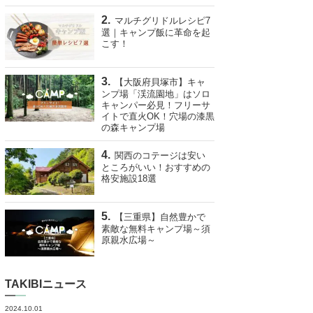
マルチグリドルレシピ7
選｜キャンプ飯に革命を起
こす！
【大阪府貝塚市】キャ
ンプ場「渓流園地」はソロ
キャンパー必見！フリーサ
イトで直火OK！穴場の漆黒
の森キャンプ場
関西のコテージは安い
ところがいい！おすすめの
格安施設18選
【三重県】自然豊かで
素敵な無料キャンプ場～須
原親水広場～
TAKIBIニュース
2024.10.01