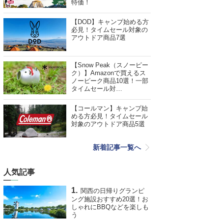
特価！
【DOD】キャンプ始める方
必見！タイムセール対象の
アウトドア商品7選
【Snow Peak（スノーピー
ク）】Amazonで買えるス
ノーピーク商品10選！一部
タイムセール対…
【コールマン】キャンプ始
める方必見！タイムセール
対象のアウトドア商品5選
新着記事一覧へ
人気記事
関西の日帰りグランピ
ング施設おすすめ20選！お
しゃれにBBQなどを楽しも
う