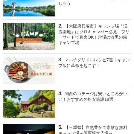
しもう
【大阪府貝塚市】キャンプ場「渓
流園地」はソロキャンパー必見！フリ
ーサイトで直火OK！穴場の漆黒の森
キャンプ場
マルチグリドルレシピ7選｜キャン
プ飯に革命を起こす！
関西のコテージは安いところがい
い！おすすめの格安施設18選
【三重県】自然豊かで素敵な無料
キャンプ場～須原親水広場～