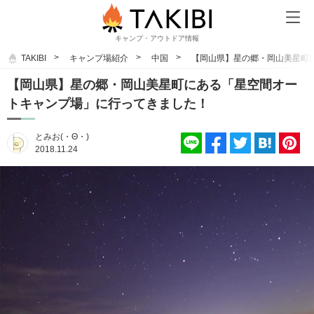
キャンプ・アウトドア情報
TAKIBI
キャンプ場紹介
中国
【岡山県】星の郷・岡山美星町
【岡山県】星の郷・岡山美星町にある「星空間オー
トキャンプ場」に行ってきました！
とみお(・Θ・)
2018.11.24