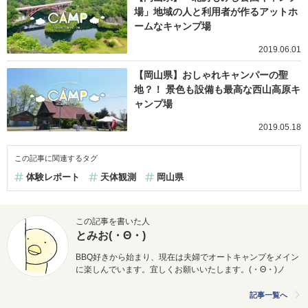
場」地域の人と利用者が作るアットホ
ームなキャンプ場
2019.06.01
【岡山県】おしゃれキャンパーの聖
地？！ 景色も設備も最高な西山高原キ
ャンプ場
2019.05.18
この記事に関連するタグ
体験レポート
天体観測
岡山県
この記事を書いた人
とみお(・Θ・)
BBQ好きから始まり、
現在は夫婦でオートキャンプをメイン
に楽しんでいます。
宜しくお願いいたします。(・Θ・)ノ
記事一覧へ