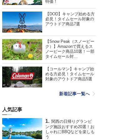
特価！
【DOD】キャンプ始める方
必見！タイムセール対象の
アウトドア商品7選
【Snow Peak（スノーピー
ク）】Amazonで買えるス
ノーピーク商品10選！一部
タイムセール対…
【コールマン】キャンプ始
める方必見！タイムセール
対象のアウトドア商品5選
新着記事一覧へ
人気記事
関西の日帰りグランピ
ング施設おすすめ20選！お
しゃれにBBQなどを楽しも
う