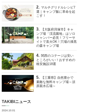
マルチグリドルレシピ7
選｜キャンプ飯に革命を起
こす！
【大阪府貝塚市】キャ
ンプ場「渓流園地」はソロ
キャンパー必見！フリーサ
イトで直火OK！穴場の漆黒
の森キャンプ場
関西のコテージは安い
ところがいい！おすすめの
格安施設18選
【三重県】自然豊かで
素敵な無料キャンプ場～須
原親水広場～
TAKIBIニュース
2024.10.01