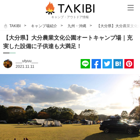
キャンプ・アウトドア情報
TAKIBI
キャンプ場紹介
九州・沖縄
【大分県】大分農業文化
【大分県】大分農業文化公園オートキャンプ場｜充
実した設備に子供達も大満足！
___utyuu___
2021.11.11