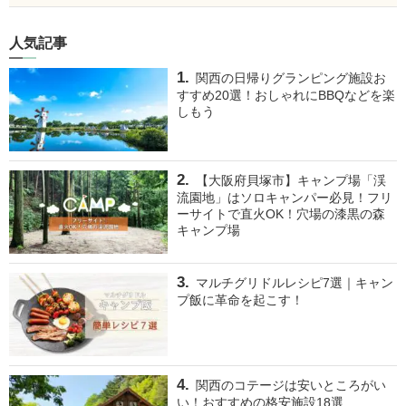
人気記事
関西の日帰りグランピング施設お
すすめ20選！おしゃれにBBQなどを楽
しもう
【大阪府貝塚市】キャンプ場「渓
流園地」はソロキャンパー必見！フリ
ーサイトで直火OK！穴場の漆黒の森
キャンプ場
マルチグリドルレシピ7選｜キャン
プ飯に革命を起こす！
関西のコテージは安いところがい
い！おすすめの格安施設18選