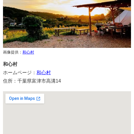
画像提供：
和心村
和心村
ホームページ：
和心村
住所：千葉県富津市高溝14