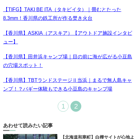
【TIFG】TAKI BE ITA（タキビイタ）｜畳むとたった
8.3mm！香川県の鉄工所が作る焚き火台
【香川県】ASKIA（アスキア）【アウトドア施設インタビ
ュー】
【香川県】田井浜キャンプ場｜目の前に海が広がる小豆島
の穴場スポット！
【香川県】TBTランドステージⅡ当浜｜まるで無人島キャ
ンプ！？バギー体験もできる小豆島のキャンプ場
1
2
あわせて読みたい記事
【北海道和寒町】白樺サイトが心地よ