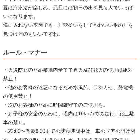
夏は海水浴が楽しめ、元旦には初日の出を見る人でいっぱ
いになります。
海に入れない季節でも、貝殻拾いをしてかわいい形の貝を
見つけるのもいいですね。
ルール・マナー
・火災防止のため敷地内全てで直火及び花火の使用は絶対
禁止！
・他のお客様の迷惑になるため水風船、ラジカセ、発電機
の使用禁止！
・次のお客様のために時間厳守でのご使用を。
・お子様の安全のために、場内は10km/hでの走行。路上駐
車の禁止。
・22:00〜翌朝6:00までの就寝時間中は、車のドアの開け閉
め、車両の移動、大きな話し声、明る過ぎる照明の使用、