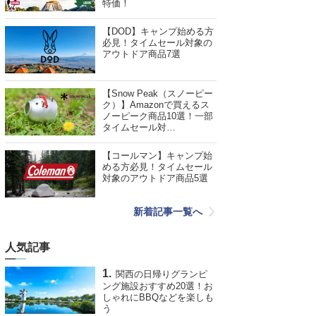
特価！
【DOD】キャンプ始める方
必見！タイムセール対象の
アウトドア商品7選
【Snow Peak（スノーピー
ク）】Amazonで買えるス
ノーピーク商品10選！一部
タイムセール対…
【コールマン】キャンプ始
める方必見！タイムセール
対象のアウトドア商品5選
新着記事一覧へ
人気記事
関西の日帰りグランピ
ング施設おすすめ20選！お
しゃれにBBQなどを楽しも
う