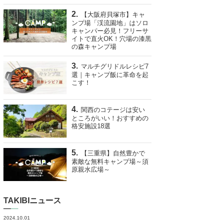
【大阪府貝塚市】キャ
ンプ場「渓流園地」はソロ
キャンパー必見！フリーサ
イトで直火OK！穴場の漆黒
の森キャンプ場
マルチグリドルレシピ7
選｜キャンプ飯に革命を起
こす！
関西のコテージは安い
ところがいい！おすすめの
格安施設18選
【三重県】自然豊かで
素敵な無料キャンプ場～須
原親水広場～
TAKIBIニュース
2024.10.01