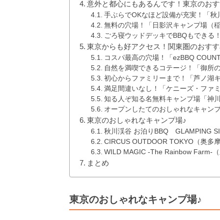
意外と都心にもあるんです！東京のおす
手ぶらでOKなほど設備が充実！「秋
無料の穴場！「日影沢キャンプ場（
ごろ寝ウッドデッキでBBQもできる！「CH
東京からも好アクセス！関東圏のおすす
コスパ最高の穴場！「ezBBQ COUNTR
自然を満喫できるコテージ！「御所
初心からファミリーまで！「芦ノ湖
満足間違いなし！「ケニーズ・ファ
知る人ぞ知る名無料キャンプ場「神
オープンしたてのおしゃれなキャンプ場！「
東京のおしゃれなキャンプ場♪
秋川渓谷 お泊りBBQ GLAMPING 
CIRCUS OUTDOOR TOKYO（奥多
WILD MAGIC -The Rainbow Farm
まとめ
東京のおしゃれなキャンプ場♪