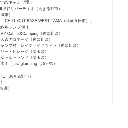
すめキャンプ場！
川渓谷リバーティオ（あきる野市）」
稲城市）」
ILL OUT BASE WEST TAMA（武蔵五日市）」
めキャンプ場！
Y Cabins&Camping（神奈川県）」
の入森のコテージ（神奈川県）」
キャンプ村 レイクサイドヴィラ（神奈川県）」
ミリー・ビレッジ（埼玉県）」
川ゆ～ゆ～ランド（埼玉県）」
jura glamping（埼玉県）」
SITE（あきる野市）
摩）
-（豊洲）