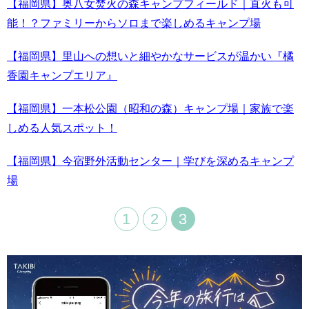
【福岡県】奥八女焚火の森キャンプフィールド｜直火も可
能！？ファミリーからソロまで楽しめるキャンプ場
【福岡県】里山への想いと細やかなサービスが温かい『橘
香園キャンプエリア』
【福岡県】一本松公園（昭和の森）キャンプ場｜家族で楽
しめる人気スポット！
【福岡県】今宿野外活動センター｜学びを深めるキャンプ
場
1
2
3