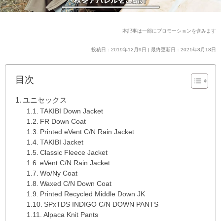
本記事は一部にプロモーションを含みます
投稿日：2019年12月9日 | 最終更新日：2021年8月18日
目次
ユニセックス
TAKIBI Down Jacket
FR Down Coat
Printed eVent C/N Rain Jacket
TAKIBI Jacket
Classic Fleece Jacket
eVent C/N Rain Jacket
Wo/Ny Coat
Waxed C/N Down Coat
Printed Recycled Middle Down JK
SPxTDS INDIGO C/N DOWN PANTS
Alpaca Knit Pants