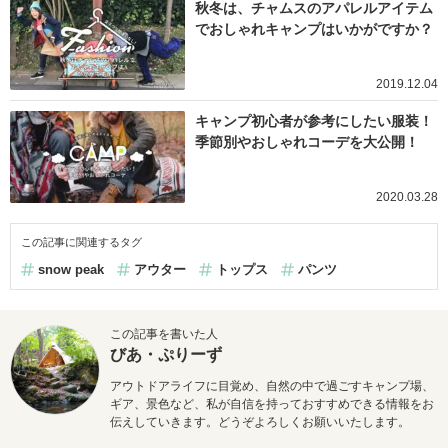
秋冬は、チャムスのアパレルアイテム
でおしゃれキャンプはいかがですか？
2019.12.04
キャンプ初心者が参考にしたい服装！
季節別やおしゃれコーデを大公開！
2020.03.28
この記事に関連するタグ
snow peak
アウター
トップス
パンツ
この記事を書いた人
びあ・ぷりーず
アウトドアライフに目覚め、自然の中で過ごすキャンプ場、
ギア、景色など、私が自信を持っておすすめできる情報をお
伝えしていきます。どうぞよろしくお願いいたします。