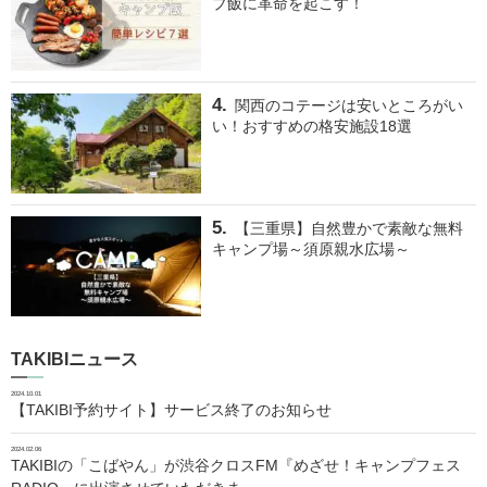
プ飯に革命を起こす！
関西のコテージは安いところがい
い！おすすめの格安施設18選
【三重県】自然豊かで素敵な無料
キャンプ場～須原親水広場～
TAKIBIニュース
2024.10.01
【TAKIBI予約サイト】サービス終了のお知らせ
2024.02.06
TAKIBIの「こばやん」が渋谷クロスFM『めざせ！キャンプフェス