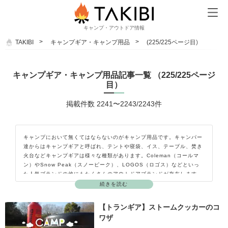
キャンプ・アウトドア情報
TAKIBI
キャンプギア・キャンプ用品
(225/225ページ目)
キャンプギア・キャンプ用品記事一覧 （225/225ページ
目）
掲載件数 2241〜2243/2243件
キャンプにおいて無くてはならないのがキャンプ用品です。キャンパー
達からはキャンプギアと呼ばれ、テントや寝袋、イス、テーブル、焚き
火台などキャンプギアは様々な種類があります。Coleman（コールマ
ン）やSnow Peak（スノーピーク）、LOGOS（ロゴス）などといっ
た人気ブランドの他にもたくさんのアウトドアブランドが存在します。
最近ではキャンプ好きの方がガレージブランドを立ち上げて自分のこだ
続きを読む
わりを詰め込んだキャンプギアを作って販売しています。キャンプギア
を知れば知るほどキャンプをしたくなり、キャンプの楽しさが広がって
【トランギア】ストームクッカーのコ
いきます。ここではキャンプギア（キャンプ用品）の種類やおすすめの
ワザ
ポイント、使用方法などをご紹介していきます。