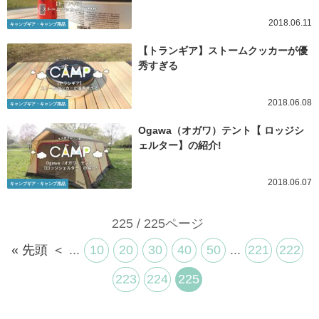
2018.06.11
キャンプギア・キャンプ用品
【トランギア】ストームクッカーが優
秀すぎる
2018.06.08
キャンプギア・キャンプ用品
Ogawa（オガワ）テント【 ロッジシ
ェルター】の紹介!
2018.06.07
キャンプギア・キャンプ用品
225 / 225ページ
« 先頭
＜
...
10
20
30
40
50
...
221
222
223
224
225