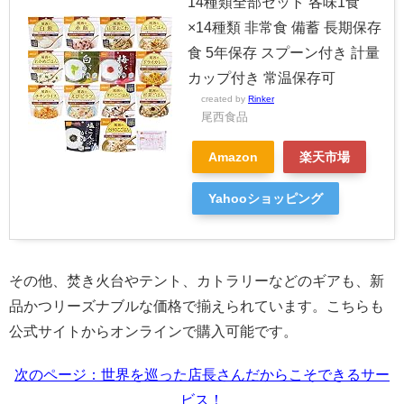
14種類全部セット 各味1食
×14種類 非常食 備蓄 長期保存
食 5年保存 スプーン付き 計量
カップ付き 常温保存可
created by
Rinker
尾西食品
Amazon
楽天市場
Yahooショッピング
その他、焚き火台やテント、カトラリーなどのギアも、新
品かつリーズナブルな価格で揃えられています。こちらも
公式サイトからオンラインで購入可能です。
次のページ：世界を巡った店長さんだからこそできるサー
ビス！