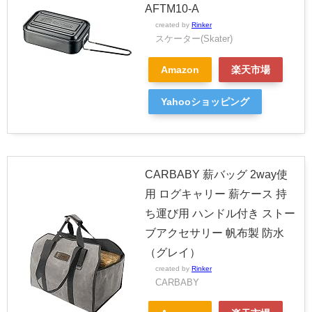
AFTM10-A
created by
Rinker
スケーター(Skater)
Amazon
楽天市場
Yahooショッピング
CARBABY 薪バッグ 2way使
用 ログキャリー 薪ケース 持
ち運び用 ハンドル付き ストー
ブアクセサリー 帆布製 防水
（グレイ）
created by
Rinker
CARBABY