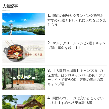
人気記事
関西の日帰りグランピング施設お
すすめ20選！おしゃれにBBQなどを楽
しもう
マルチグリドルレシピ7選｜キャン
プ飯に革命を起こす！
【大阪府貝塚市】キャンプ場「渓
流園地」はソロキャンパー必見！フリ
ーサイトで直火OK！穴場の漆黒の森
キャンプ場
関西のコテージは安いところがい
い！おすすめの格安施設18選