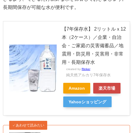
長期間保存が可能な水が便利です。
【7年保存水】 2リットルｘ12
本（2ケース）／企業・自治
会・ご家庭の災害備蓄品／地
震用・防災用・災害用・非常
用・長期保存水
created by
Rinker
純天然アルカリ7年保存水
Amazon
楽天市場
Yahooショッピング
✓あわせて読みたい