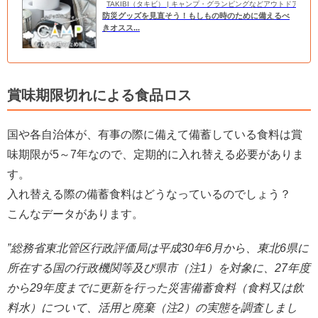
TAKIBI（タキビ） | キャンプ・グランピングなどアウトドアの
防災グッズを見直そう！もしもの時のために備えるべ
きオスス...
賞味期限切れによる食品ロス
国や各自治体が、有事の際に備えて備蓄している食料は賞
味期限が5～7年なので、定期的に入れ替える必要がありま
す。
入れ替える際の備蓄食料はどうなっているのでしょう？
こんなデータがあります。
”総務省東北管区行政評価局は平成30年6月から、東北6県に
所在する国の行政機関等及び県市（注1）を対象に、27年度
から29年度までに更新を行った災害備蓄食料（食料又は飲
料水）について、活用と廃棄（注2）の実態を調査しまし