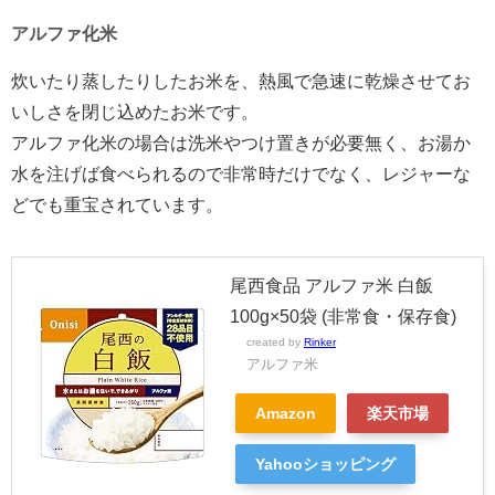
アルファ化米
炊いたり蒸したりしたお米を、熱風で急速に乾燥させてお
いしさを閉じ込めたお米です。
アルファ化米の場合は洗米やつけ置きが必要無く、お湯か
水を注げば食べられるので非常時だけでなく、レジャーな
どでも重宝されています。
尾西食品 アルファ米 白飯
100g×50袋 (非常食・保存食)
created by
Rinker
アルファ米
Amazon
楽天市場
Yahooショッピング