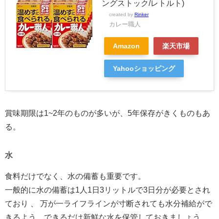
ングストック/レトルト)
created by
Rinker
カレー職人
Amazon
楽天市場
Yahooショッピング
賞味期限は1~2年のものが多いが、5年保存がきくものもあ
る。
水
食料だけでなく、水の備蓄も重要です。
一般的に水の備蓄は1人1日3リットルで3日分が必要とされ
ており 、 万が一ライフラインが寸断されても水分補給がで
きるよう、できるだけ新鮮な水を保管しておきましょう。